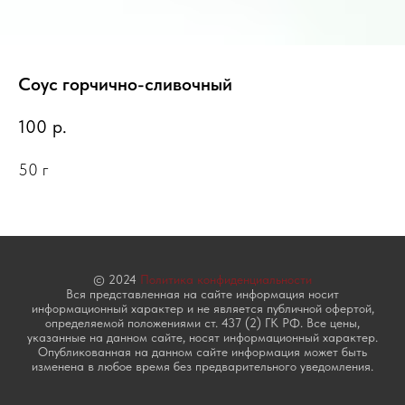
Соус горчично-сливочный
100
р.
50 г
© 2024
Политика конфиденциальности
Вся представленная на сайте информация носит
информационный характер и не является публичной офертой,
определяемой положениями ст. 437 (2) ГК РФ. Все цены,
указанные на данном сайте, носят информационный характер.
Опубликованная на данном сайте информация может быть
изменена в любое время без предварительного уведомления.