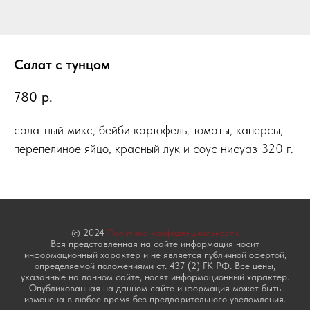
Салат с тунцом
780
р.
салатный микс, бейби картофель, томаты, каперсы,
перепелиное яйцо, красный лук и соус нисуаз 320 г.
© 2024
Политика конфиденциальности
Вся представленная на сайте информация носит
информационный характер и не является публичной офертой,
определяемой положениями ст. 437 (2) ГК РФ. Все цены,
указанные на данном сайте, носят информационный характер.
Опубликованная на данном сайте информация может быть
изменена в любое время без предварительного уведомления.