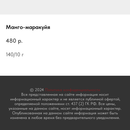
Манго-маракуйя
480
р.
140/10 г
© 2024
Политика конфиденциальности
Вся представленная на сайте информация носит
информационный характер и не является публичной офертой,
определяемой положениями ст. 437 (2) ГК РФ. Все цены,
указанные на данном сайте, носят информационный характер.
Опубликованная на данном сайте информация может быть
изменена в любое время без предварительного уведомления.