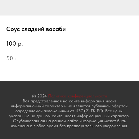
Соус сладкий васаби
100
р.
50 г
© 2024
Политика конфиденциальности
Вся представленная на сайте информация носит
информационный характер и не является публичной офертой,
определяемой положениями ст. 437 (2) ГК РФ. Все цены,
указанные на данном сайте, носят информационный характер.
Опубликованная на данном сайте информация может быть
изменена в любое время без предварительного уведомления.