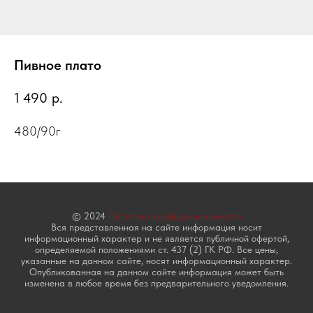
Пивное плато
1 490
р.
480/90г
© 2024
Политика конфиденциальности
Вся представленная на сайте информация носит
информационный характер и не является публичной офертой,
определяемой положениями ст. 437 (2) ГК РФ. Все цены,
указанные на данном сайте, носят информационный характер.
Опубликованная на данном сайте информация может быть
изменена в любое время без предварительного уведомления.