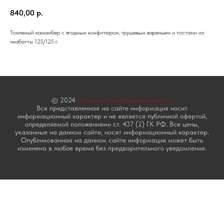
840,00
р.
Томленый камамбер с ягодным конфитюром, грушевым вареньем и тостами из
чиабатты 125/125 г.
© 2024
Политика конфиденциальности
Вся представленная на сайте информация носит
информационный характер и не является публичной офертой,
определяемой положениями ст. 437 (2) ГК РФ. Все цены,
указанные на данном сайте, носят информационный характер.
Опубликованная на данном сайте информация может быть
изменена в любое время без предварительного уведомления.