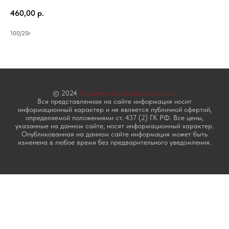
460,00
р.
100/20г
© 2024
Политика конфиденциальности
Вся представленная на сайте информация носит
информационный характер и не является публичной офертой,
определяемой положениями ст. 437 (2) ГК РФ. Все цены,
указанные на данном сайте, носят информационный характер.
Опубликованная на данном сайте информация может быть
изменена в любое время без предварительного уведомления.