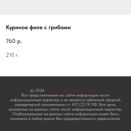
Куриное филе с грибами
760
р.
210 г.
© 2024
Политика конфиденциальности
Вся представленная на сайте информация носит
информационный характер и не является публичной офертой,
определяемой положениями ст. 437 (2) ГК РФ. Все цены,
указанные на данном сайте, носят информационный характер.
Опубликованная на данном сайте информация может быть
изменена в любое время без предварительного уведомления.