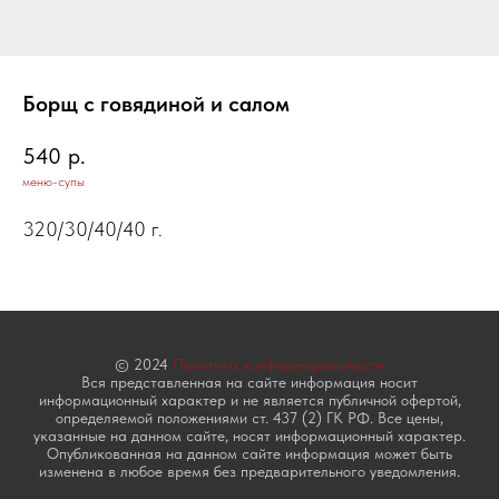
Борщ с говядиной и салом
540
р.
меню-супы
320/30/40/40 г.
© 2024
Политика конфиденциальности
Вся представленная на сайте информация носит
информационный характер и не является публичной офертой,
определяемой положениями ст. 437 (2) ГК РФ. Все цены,
указанные на данном сайте, носят информационный характер.
Опубликованная на данном сайте информация может быть
изменена в любое время без предварительного уведомления.